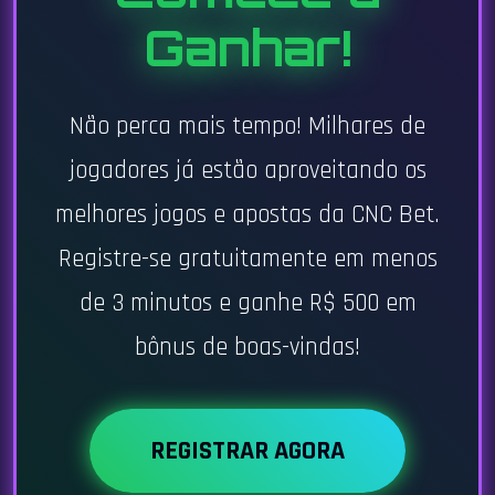
Ganhar!
Não perca mais tempo! Milhares de
jogadores já estão aproveitando os
melhores jogos e apostas da CNC Bet.
Registre-se gratuitamente em menos
de 3 minutos e ganhe R$ 500 em
bônus de boas-vindas!
REGISTRAR AGORA