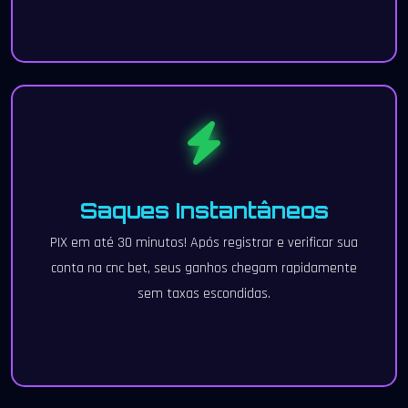
Saques Instantâneos
PIX em até 30 minutos! Após registrar e verificar sua
conta na cnc bet, seus ganhos chegam rapidamente
sem taxas escondidas.