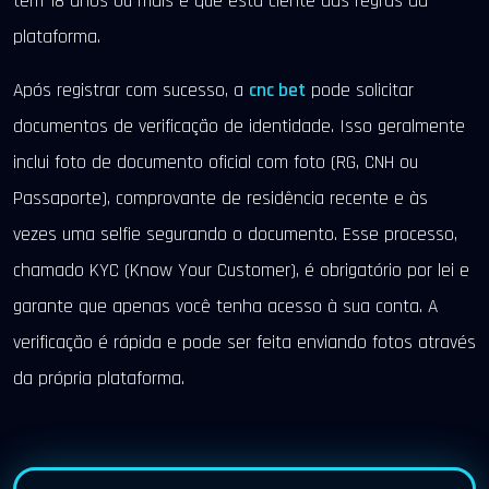
tem 18 anos ou mais e que está ciente das regras da
plataforma.
Após registrar com sucesso, a
cnc bet
pode solicitar
documentos de verificação de identidade. Isso geralmente
inclui foto de documento oficial com foto (RG, CNH ou
Passaporte), comprovante de residência recente e às
vezes uma selfie segurando o documento. Esse processo,
chamado KYC (Know Your Customer), é obrigatório por lei e
garante que apenas você tenha acesso à sua conta. A
verificação é rápida e pode ser feita enviando fotos através
da própria plataforma.