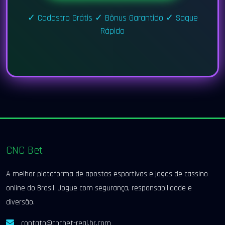
✓ Cadastro Grátis ✓ Bônus Garantido ✓ Saque
Rápido
CNC Bet
A melhor plataforma de apostas esportivas e jogos de cassino
online do Brasil. Jogue com segurança, responsabilidade e
diversão.
contato@cncbet-real.br.com