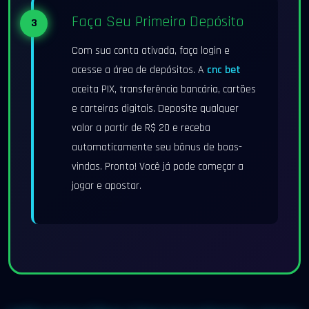
Faça Seu Primeiro Depósito
3
Com sua conta ativada, faça login e
acesse a área de depósitos. A
cnc bet
aceita PIX, transferência bancária, cartões
e carteiras digitais. Deposite qualquer
valor a partir de R$ 20 e receba
automaticamente seu bônus de boas-
vindas. Pronto! Você já pode começar a
jogar e apostar.