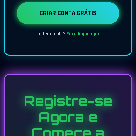
CRIAR CONTA GRÁTIS
Já tem conta?
Faça login aqui
Registre-se
Agora e
Comece a