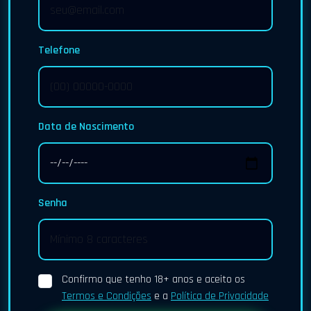
Telefone
Data de Nascimento
Senha
Confirmo que tenho 18+ anos e aceito os
Termos e Condições
e a
Política de Privacidade