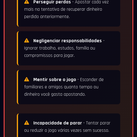
Perseguir perdas
- Apostar cada vez
mais na tentativa de recuperar dinheiro
perdido anteriormente.
Negligenciar responsabilidades
-
Ignorar trabalho, estudos, família ou
compromissos para jogar.
Mentir sobre o jogo
- Esconder de
familiares e amigos quanto tempo ou
dinheiro você gasta apostando.
Incapacidade de parar
- Tentar parar
ou reduzir o jogo várias vezes sem sucesso.