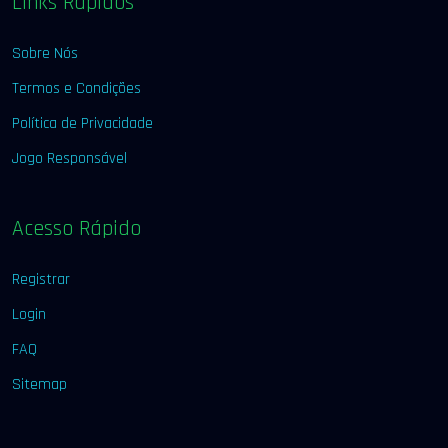
Links Rápidos
Sobre Nós
Termos e Condições
Política de Privacidade
Jogo Responsável
Acesso Rápido
Registrar
Login
FAQ
Sitemap