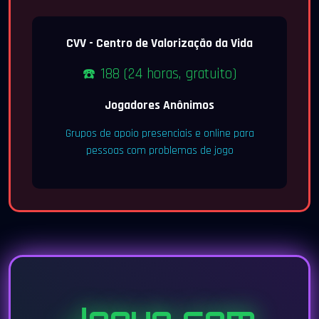
CVV - Centro de Valorização da Vida
☎️ 188 (24 horas, gratuito)
Jogadores Anônimos
Grupos de apoio presenciais e online para
pessoas com problemas de jogo
Jogue com