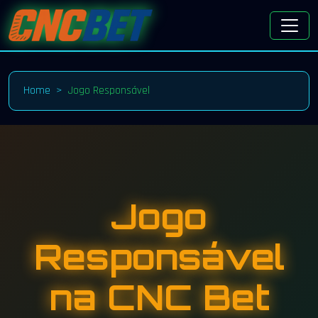
Home
Jogo Responsável
Jogo
Responsável
na CNC Bet