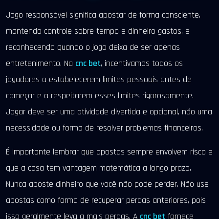
Jogo responsável significa apostar de forma consciente,
mantendo controle sobre tempo e dinheiro gastos, e
reconhecendo quando o jogo deixa de ser apenas
entretenimento. Na
cnc bet
, incentivamos todos os
jogadores a estabelecerem limites pessoais antes de
começar e a respeitarem esses limites rigorosamente.
Jogar deve ser uma atividade divertida e opcional, não uma
necessidade ou forma de resolver problemas financeiros.
É importante lembrar que apostas sempre envolvem risco e
que a casa tem vantagem matemática a longo prazo.
Nunca aposte dinheiro que você não pode perder. Não use
apostas como forma de recuperar perdas anteriores, pois
isso geralmente leva a mais perdas. A
cnc bet
fornece