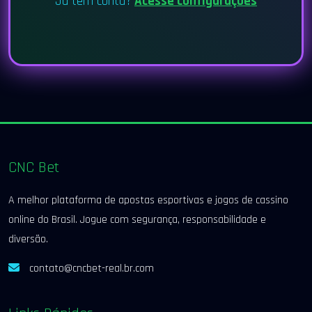
Já tem conta?
Acesse configurações
CNC Bet
A melhor plataforma de apostas esportivas e jogos de cassino
online do Brasil. Jogue com segurança, responsabilidade e
diversão.
contato@cncbet-real.br.com