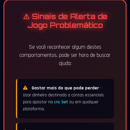
⚠️ Sinais de Alerta de
Jogo Problemático
Se você reconhecer algum destes
comportamentos, pode ser hora de buscar
ajuda:
Gastar mais do que pode perder
-
Usar dinheiro destinado a contas essenciais
para apostar na
cnc bet
ou em qualquer
plataforma.