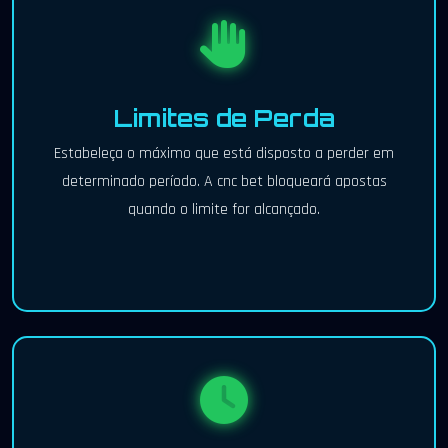
Limites de Perda
Estabeleça o máximo que está disposto a perder em
determinado período. A cnc bet bloqueará apostas
quando o limite for alcançado.