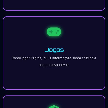
Jogos
Como jogar, regras, RTP e informações sobre cassino e
apostas esportivas.