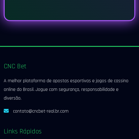
CNC Bet
A melhor plataforma de apostas esportivas e jogos de cassino
online do Brasil. Jogue com segurança, responsabilidade e
diversão.
contato@cncbet-real.br.com
Links Rápidos