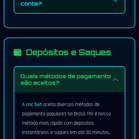
conta?
Depósitos e Saques
Quais métodos de pagamento
são aceitos?
A
cnc bet
aceita diversos métodos de
pagamento populares no Brasil. PIX é nosso
método mais rápido com depósitos
instantâneos e saques em até 30 minutos.