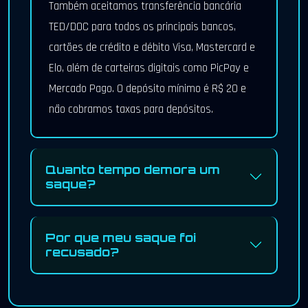
Também aceitamos transferência bancária
TED/DOC para todos os principais bancos,
cartões de crédito e débito Visa, Mastercard e
Elo, além de carteiras digitais como PicPay e
Mercado Pago. O depósito mínimo é R$ 20 e
não cobramos taxas para depósitos.
Quanto tempo demora um
saque?
Por que meu saque foi
recusado?