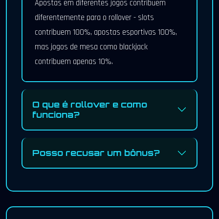
Apostas em diferentes jogos contribuem
diferentemente para o rollover - slots
contribuem 100%, apostas esportivas 100%,
mas jogos de mesa como blackjack
contribuem apenas 10%.
O que é rollover e como
funciona?
Posso recusar um bônus?