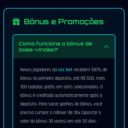
Bônus e Promoções
Como funciona o bônus de
boas-vindas?
Novos jogadores da
cnc bet
recebem 100% de
bônus no primeiro depósito, até R$ 500, mais
100 rodadas grátis em slots selecionados. O
bônus é creditado automaticamente após o
depósito. Para sacar ganhos do bônus, você
precisa cumprir o rollover de 35x (apostar o
valor do bônus 35 vezes) em até 30 dias.