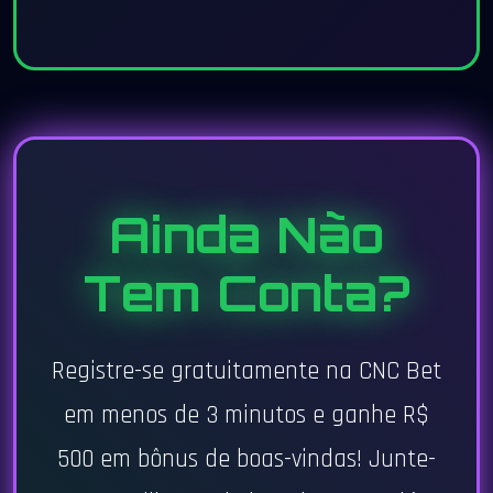
Ainda Não
Tem Conta?
Registre-se gratuitamente na CNC Bet
em menos de 3 minutos e ganhe R$
500 em bônus de boas-vindas! Junte-