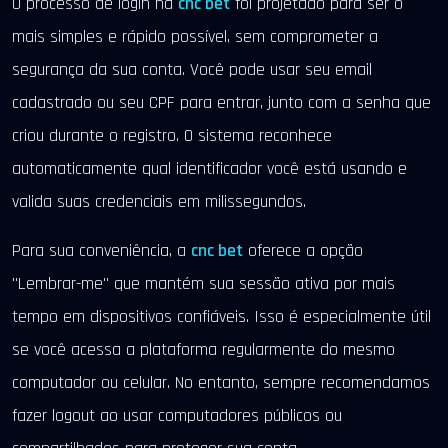
O processo de login na
cnc bet
foi projetado para ser o
mais simples e rápido possível, sem comprometer a
segurança da sua conta. Você pode usar seu email
cadastrado ou seu CPF para entrar, junto com a senha que
criou durante o registro. O sistema reconhece
automaticamente qual identificador você está usando e
valida suas credenciais em milissegundos.
Para sua conveniência, a
cnc bet
oferece a opção
"Lembrar-me" que mantém sua sessão ativa por mais
tempo em dispositivos confiáveis. Isso é especialmente útil
se você acessa a plataforma regularmente do mesmo
computador ou celular. No entanto, sempre recomendamos
fazer logout ao usar computadores públicos ou