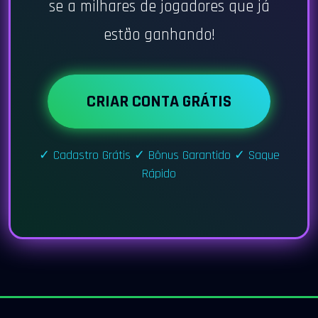
se a milhares de jogadores que já
estão ganhando!
CRIAR CONTA GRÁTIS
✓ Cadastro Grátis ✓ Bônus Garantido ✓ Saque
Rápido