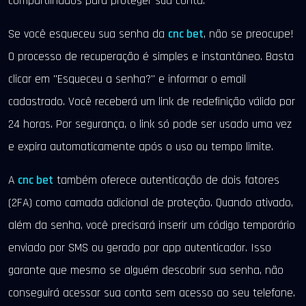
compartilhados para proteger sua conta.
Se você esqueceu sua senha da
cnc bet
, não se preocupe!
O processo de recuperação é simples e instantâneo. Basta
clicar em "Esqueceu a senha?" e informar o email
cadastrado. Você receberá um link de redefinição válido por
24 horas. Por segurança, o link só pode ser usado uma vez
e expira automaticamente após o uso ou tempo limite.
A
cnc bet
também oferece autenticação de dois fatores
(2FA) como camada adicional de proteção. Quando ativado,
além da senha, você precisará inserir um código temporário
enviado por SMS ou gerado por app autenticador. Isso
garante que mesmo se alguém descobrir sua senha, não
conseguirá acessar sua conta sem acesso ao seu telefone.