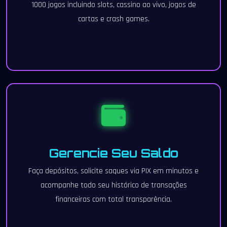
1000 jogos incluindo slots, cassino ao vivo, jogos de
cartas e crash games.
Gerencie Seu Saldo
Faça depósitos, solicite saques via PIX em minutos e
acompanhe todo seu histórico de transações
financeiras com total transparência.