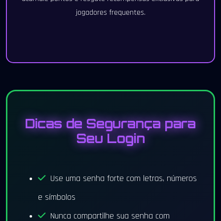
jogadores frequentes.
Dicas de Segurança para
Seu Login
Use uma senha forte com letras, números
e símbolos
Nunca compartilhe sua senha com