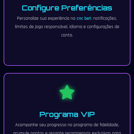
Configure Preferências
Personalize sua experiência na
cnc bet
: notificações,
limites de jogo responsável, idioma e configurações de
conta.
Programa VIP
Acompanhe seu progresso no programa de fidelidade,
acumule pontos e resgate recompensas exclusivas para