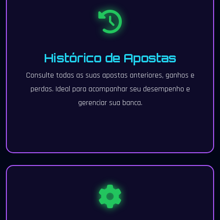
Histórico de Apostas
Consulte todas as suas apostas anteriores, ganhos e
perdas. Ideal para acompanhar seu desempenho e
gerenciar sua banca.