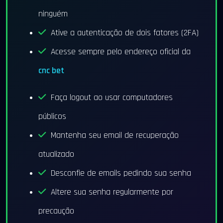
ninguém
Ative a autenticação de dois fatores (2FA)
Acesse sempre pelo endereço oficial da
cnc bet
Faça logout ao usar computadores
públicos
Mantenha seu email de recuperação
atualizado
Desconfie de emails pedindo sua senha
Altere sua senha regularmente por
precaução