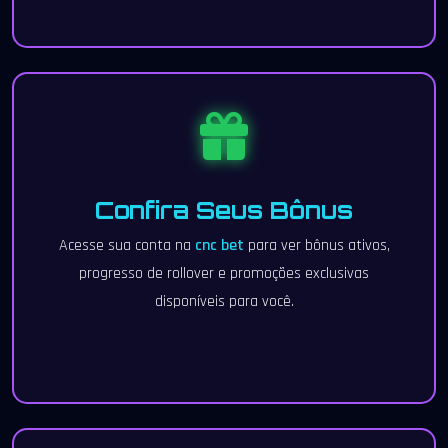
Confira Seus Bônus
Acesse sua conta na
cnc bet
para ver bônus ativos,
progresso de rollover e promoções exclusivas
disponíveis para você.