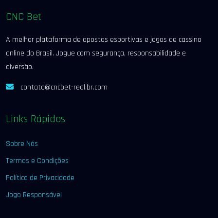
CNC Bet
A melhor plataforma de apostas esportivas e jogos de cassino
online do Brasil. Jogue com segurança, responsabilidade e
diversão.
contato@cncbet-real.br.com
Links Rápidos
Sobre Nós
Termos e Condições
Política de Privacidade
Jogo Responsável