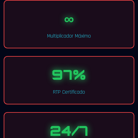
∞
Multiplicador Máximo
97%
RTP Certificado
24/7