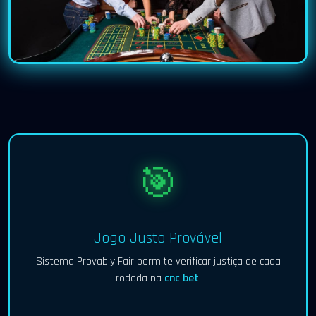
🎯
Jogo Justo Provável
Sistema Provably Fair permite verificar justiça de cada
rodada na
cnc bet
!