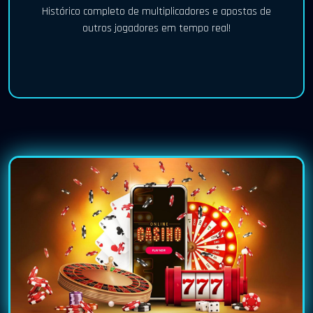
Histórico completo de multiplicadores e apostas de
outros jogadores em tempo real!