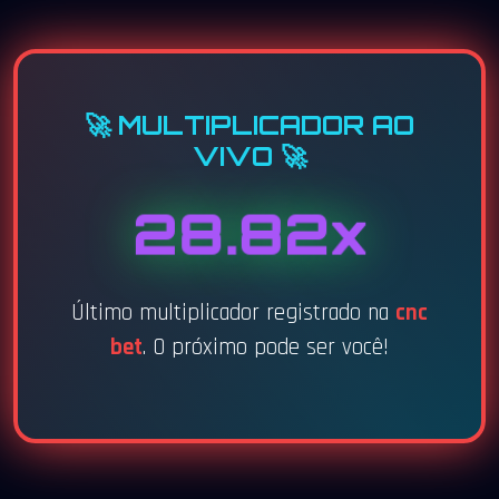
🚀 MULTIPLICADOR AO
VIVO 🚀
37.90x
Último multiplicador registrado na
cnc
bet
. O próximo pode ser você!