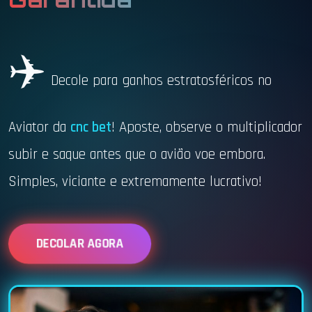
✈️
Decole para ganhos estratosféricos no
Aviator da
cnc bet
! Aposte, observe o multiplicador
subir e saque antes que o avião voe embora.
Simples, viciante e extremamente lucrativo!
DECOLAR AGORA