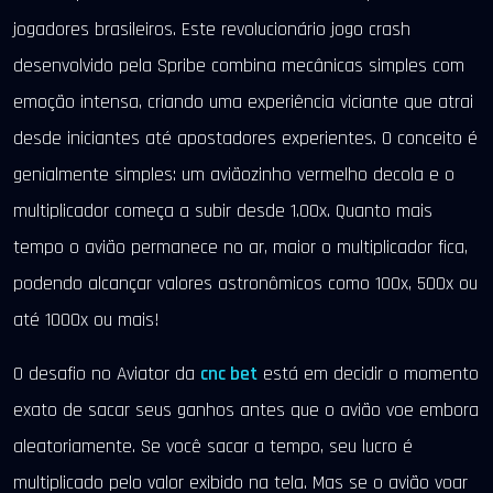
jogadores brasileiros. Este revolucionário jogo crash
desenvolvido pela Spribe combina mecânicas simples com
emoção intensa, criando uma experiência viciante que atrai
desde iniciantes até apostadores experientes. O conceito é
genialmente simples: um aviãozinho vermelho decola e o
multiplicador começa a subir desde 1.00x. Quanto mais
tempo o avião permanece no ar, maior o multiplicador fica,
podendo alcançar valores astronômicos como 100x, 500x ou
até 1000x ou mais!
O desafio no Aviator da
cnc bet
está em decidir o momento
exato de sacar seus ganhos antes que o avião voe embora
aleatoriamente. Se você sacar a tempo, seu lucro é
multiplicado pelo valor exibido na tela. Mas se o avião voar