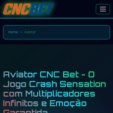
Home
Aviator
Aviator CNC Bet - O
Jogo Crash Sensation
com Multiplicadores
Infinitos e Emoção
Garantida