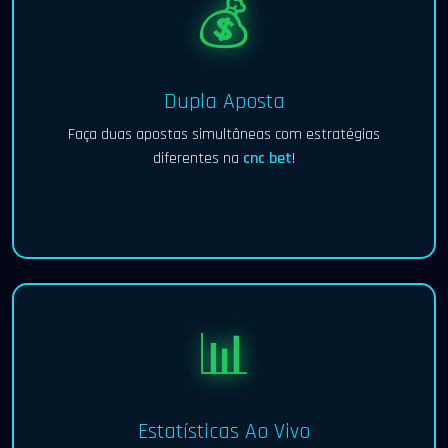
💰
Dupla Aposta
Faça duas apostas simultâneas com estratégias
diferentes na
cnc bet
!
📊
Estatísticas Ao Vivo