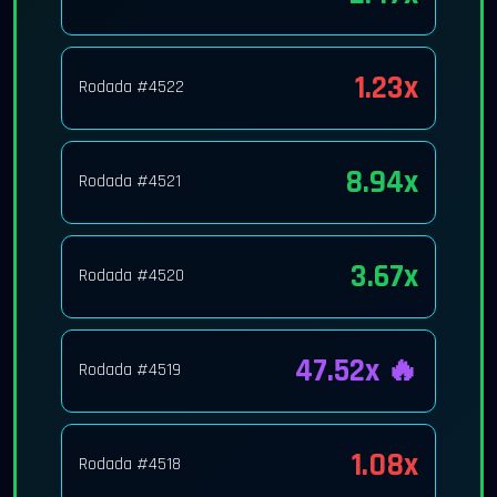
1.23x
Rodada #4522
8.94x
Rodada #4521
3.67x
Rodada #4520
47.52x 🔥
Rodada #4519
1.08x
Rodada #4518