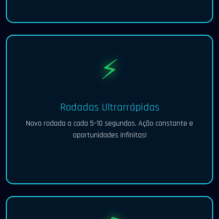
⚡
Rodadas Ultrarrápidas
Nova rodada a cada 5-10 segundos. Ação constante e
oportunidades infinitas!