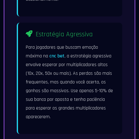
Estratégia Agressiva
Para jogadores que buscam emoção
máxima na
cnc bet
, a estratégia agressiva
envolve esperar por multiplicadores altos
(10x, 20x, 50x ou mais). As perdas são mais
frequentes, mas quando você acerta, os
ganhos são massivos. Use apenas 5-10% de
sua banca por aposta e tenha paciência
para esperar os grandes multiplicadores
aparecerem.