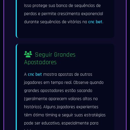
Isso protege sua banca de sequências de
perdas e permite crescimento exponencial
durante sequências de vitórias na
cnc bet
.
Seguir Grandes
Apostadores
A
cnc bet
mostra apostas de outros
jogadores em tempo real. Observe quando
grandes apostadores estão sacando
(geralmente aparecem valores altos no
histórico). Alguns jogadores experientes
têm ótimo timing e seguir suas estratégias
pode ser educativo, especialmente para